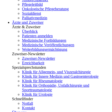
Pflegeleitbild
Onkologische Pflegeberatung
Sozialdienst
Palliativmedizin
Ärzte und Zuweiser
Ärzte & Zuweiser
Überblick
Patienten anmelden
Medizinische Fortbildungen
Medizinische Veröffentlichungen
Weiterbildungsermächtigung
Zuweiser-Newsletter
Zuweiser-Newsletter
Erreichbarkeit
Spezialsprechstunden
Klinik für Allgemein- und Viszeralchirurgie
Klinik für Innere Medizin und Gastroenterologie
Klinik für Rheumatologie
Klinik für Orthopädie, Unfallchirurgie und
Sporttraumatologie
Klinik für Urologie
Schnellfinder
Notfall
Kontakt