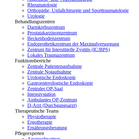
Rheumatologie
Orthopädie, Unfallchirurgie und Sporttraumatologie
Urologie
Behandlungszentren
Darmkrebszentrum
Prostatakarzinomzentrum
Beckenbodenzentrum
Endoprothetikzentrum der Maximalversorgung
Zentrum für Interstitielle Zystitis (IC/BPS)
Lokales Traumazentrum
Funktionsbereiche
Zentrale Patientenaufnahme
Zentrale Notaufnahme
Urologische Endoskopie
Gastroenterologische Endoskopie
Zentraler OP-Saal
Intensivstation
Ambulantes OP-Zentrum
D-Arzt (Durchgangsarzt)
Therapeutische Teams
Physiotherapie
Ergotherapie
Ernährungsberatung
Pflegeexperten
Ansprechpartner