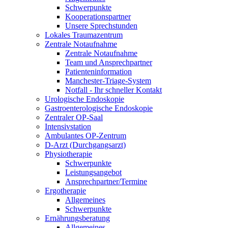
Schwerpunkte
Kooperationspartner
Unsere Sprechstunden
Lokales Traumazentrum
Zentrale Notaufnahme
Zentrale Notaufnahme
Team und Ansprechpartner
Patienteninformation
Manchester-Triage-System
Notfall - Ihr schneller Kontakt
Urologische Endoskopie
Gastroenterologische Endoskopie
Zentraler OP-Saal
Intensivstation
Ambulantes OP-Zentrum
D-Arzt (Durchgangsarzt)
Physiotherapie
Schwerpunkte
Leistungsangebot
Ansprechpartner/Termine
Ergotherapie
Allgemeines
Schwerpunkte
Ernährungsberatung
Allgemeines