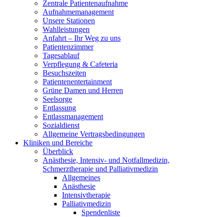
Zentrale Patientenaufnahme
Aufnahmemanagement
Unsere Stationen
Wahlleistungen
Anfahrt – Ihr Weg zu uns
Patientenzimmer
Tagesablauf
Verpflegung & Cafeteria
Besuchszeiten
Patientenentertainment
Grüne Damen und Herren
Seelsorge
Entlassung
Entlassmanagement
Sozialdienst
Allgemeine Vertragsbedingungen
Kliniken und Bereiche
Überblick
Anästhesie, Intensiv- und Notfallmedizin,
Schmerztherapie und Palliativmedizin
Allgemeines
Anästhesie
Intensivtherapie
Palliativmedizin
Spendenliste