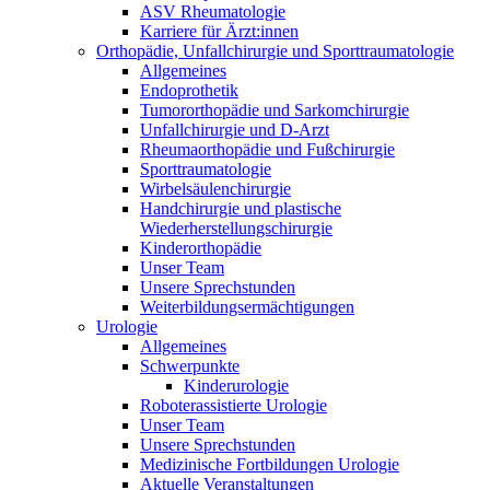
ASV Rheumatologie
Karriere für Ärzt:innen
Orthopädie, Unfallchirurgie und Sporttraumatologie
Allgemeines
Endoprothetik
Tumororthopädie und Sarkomchirurgie
Unfallchirurgie und D-Arzt
Rheumaorthopädie und Fußchirurgie
Sporttraumatologie
Wirbelsäulenchirurgie
Handchirurgie und plastische
Wiederherstellungschirurgie
Kinderorthopädie
Unser Team
Unsere Sprechstunden
Weiterbildungsermächtigungen
Urologie
Allgemeines
Schwerpunkte
Kinderurologie
Roboterassistierte Urologie
Unser Team
Unsere Sprechstunden
Medizinische Fortbildungen Urologie
Aktuelle Veranstaltungen