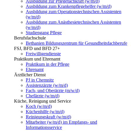
Ausbildung zur Pflegefachkraft (w/m/d)
Ausbildung zum Krankenpflegehelfer (w/m/d)
Ausbildung zum Operationstechnischen Assistenten
(w/m/d)
Ausbildung zum Anästhesietechnischen Assistenten
(w/m/d)
Studiengang Pflege
Berufsfachschule
Bethanien Bildungszentrum für Gesundheitsfachberufe
FSJ, BFD und BFD 27+
Freiwilligendienste
Praktikum und Ehrenamt
Praktikum in der Pflege
Ehrenamt
Ärztlicher Dienst
PJ in Chemnitz
Assistenzärzte (w/m/d)
Fach- und Oberärzte (m/w/d)
Chefärzte (w/m/d)
Küche, Reinigung und Service
Koch (w/m/d)
Küchenhilfe (w/m/d)
Reinigungskraft (w/m/d)
Mitarbeiter (w/m/d) im Empfangs- und
Informationsservice