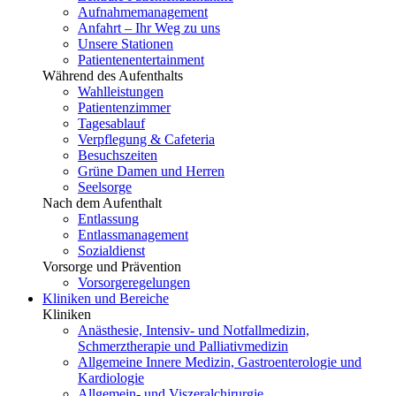
Aufnahmemanagement
Anfahrt – Ihr Weg zu uns
Unsere Stationen
Patientenentertainment
Während des Aufenthalts
Wahlleistungen
Patientenzimmer
Tagesablauf
Verpflegung & Cafeteria
Besuchszeiten
Grüne Damen und Herren
Seelsorge
Nach dem Aufenthalt
Entlassung
Entlassmanagement
Sozialdienst
Vorsorge und Prävention
Vorsorgeregelungen
Kliniken und Bereiche
Kliniken
Anästhesie, Intensiv- und Notfallmedizin,
Schmerztherapie und Palliativmedizin
Allgemeine Innere Medizin, Gastroenterologie und
Kardiologie
Allgemein- und Viszeralchirurgie