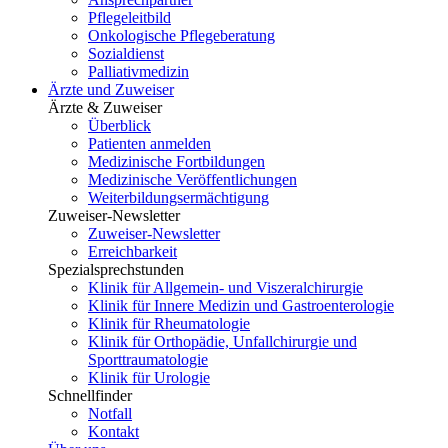
Pflegeleitbild
Onkologische Pflegeberatung
Sozialdienst
Palliativmedizin
Ärzte und Zuweiser
Ärzte & Zuweiser
Überblick
Patienten anmelden
Medizinische Fortbildungen
Medizinische Veröffentlichungen
Weiterbildungsermächtigung
Zuweiser-Newsletter
Zuweiser-Newsletter
Erreichbarkeit
Spezialsprechstunden
Klinik für Allgemein- und Viszeralchirurgie
Klinik für Innere Medizin und Gastroenterologie
Klinik für Rheumatologie
Klinik für Orthopädie, Unfallchirurgie und
Sporttraumatologie
Klinik für Urologie
Schnellfinder
Notfall
Kontakt