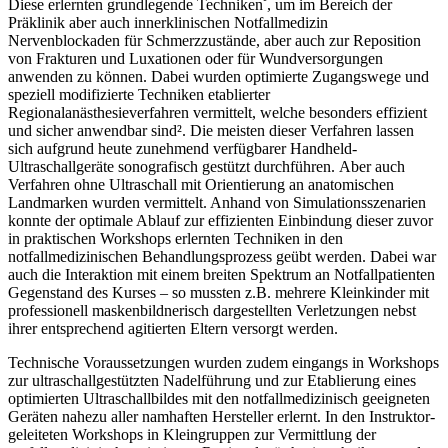
Diese erlernten grundlegende Techniken
, um im Bereich der
Präklinik aber auch innerklinischen Notfallmedizin
Nervenblockaden für Schmerzzustände, aber auch zur Reposition
von Frakturen und Luxationen oder für Wundversorgungen
anwenden zu können. Dabei wurden optimierte Zugangswege und
speziell modifizierte Techniken etablierter
Regionalanästhesieverfahren vermittelt, welche besonders effizient
und sicher anwendbar sind². Die meisten dieser Verfahren lassen
sich aufgrund heute zunehmend verfügbarer Handheld-
Ultraschallgeräte sonografisch gestützt durchführen.
Aber auch
Verfahren ohne Ultraschall mit Orientierung an anatomischen
Landmarken wurden vermittelt. Anhand von Simulationsszenarien
konnte der optimale Ablauf zur effizienten Einbindung dieser zuvor
in praktischen Workshops erlernten Techniken in den
notfallmedizinischen Behandlungsprozess geübt werden. Dabei war
auch die Interaktion mit einem breiten Spektrum an Notfallpatienten
Gegenstand des Kurses – so mussten z.B. mehrere Kleinkinder mit
professionell maskenbildnerisch dargestellten Verletzungen nebst
ihrer entsprechend agitierten Eltern versorgt werden.
Technische Voraussetzungen wurden zudem eingangs in Workshops
zur ultraschallgestützten Nadelführung und zur Etablierung eines
optimierten Ultraschallbildes mit den notfallmedizinisch geeigneten
Geräten nahezu aller namhaften Hersteller erlernt. In den Instruktor-
geleiteten Workshops in Kleingruppen zur Vermittlung der