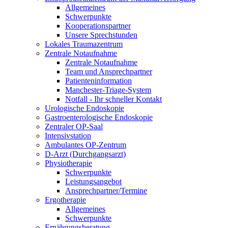
Allgemeines
Schwerpunkte
Kooperationspartner
Unsere Sprechstunden
Lokales Traumazentrum
Zentrale Notaufnahme
Zentrale Notaufnahme
Team und Ansprechpartner
Patienteninformation
Manchester-Triage-System
Notfall - Ihr schneller Kontakt
Urologische Endoskopie
Gastroenterologische Endoskopie
Zentraler OP-Saal
Intensivstation
Ambulantes OP-Zentrum
D-Arzt (Durchgangsarzt)
Physiotherapie
Schwerpunkte
Leistungsangebot
Ansprechpartner/Termine
Ergotherapie
Allgemeines
Schwerpunkte
Ernährungsberatung