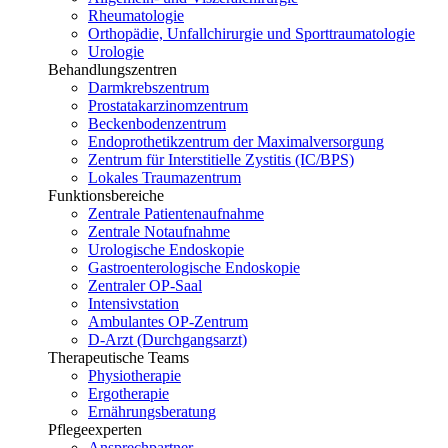
Rheumatologie
Orthopädie, Unfallchirurgie und Sporttraumatologie
Urologie
Behandlungszentren
Darmkrebszentrum
Prostatakarzinomzentrum
Beckenbodenzentrum
Endoprothetikzentrum der Maximalversorgung
Zentrum für Interstitielle Zystitis (IC/BPS)
Lokales Traumazentrum
Funktionsbereiche
Zentrale Patientenaufnahme
Zentrale Notaufnahme
Urologische Endoskopie
Gastroenterologische Endoskopie
Zentraler OP-Saal
Intensivstation
Ambulantes OP-Zentrum
D-Arzt (Durchgangsarzt)
Therapeutische Teams
Physiotherapie
Ergotherapie
Ernährungsberatung
Pflegeexperten
Ansprechpartner