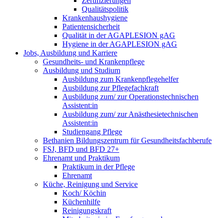
Zertifizierungen
Qualitätspolitik
Krankenhaushygiene
Patientensicherheit
Qualität in der AGAPLESION gAG
Hygiene in der AGAPLESION gAG
Jobs, Ausbildung und Karriere
Gesundheits- und Krankenpflege
Ausbildung und Studium
Ausbildung zum Krankenpflegehelfer
Ausbildung zur Pflegefachkraft
Ausbildung zum/ zur Operationstechnischen
Assistent:in
Ausbildung zum/ zur Anästhesietechnischen
Assistent:in
Studiengang Pflege
Bethanien Bildungszentrum für Gesundheitsfachberufe
FSJ, BFD und BFD 27+
Ehrenamt und Praktikum
Praktikum in der Pflege
Ehrenamt
Küche, Reinigung und Service
Koch/ Köchin
Küchenhilfe
Reinigungskraft