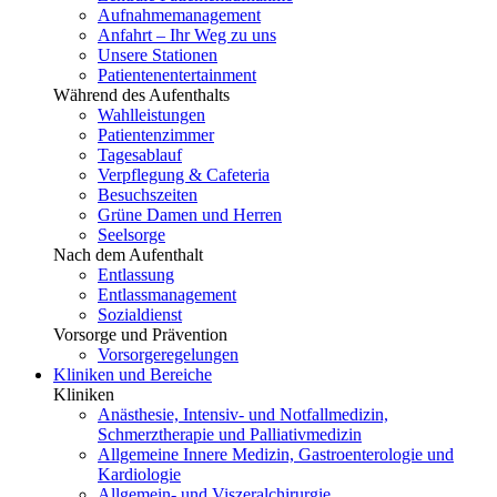
Aufnahmemanagement
Anfahrt – Ihr Weg zu uns
Unsere Stationen
Patientenentertainment
Während des Aufenthalts
Wahlleistungen
Patientenzimmer
Tagesablauf
Verpflegung & Cafeteria
Besuchszeiten
Grüne Damen und Herren
Seelsorge
Nach dem Aufenthalt
Entlassung
Entlassmanagement
Sozialdienst
Vorsorge und Prävention
Vorsorgeregelungen
Kliniken und Bereiche
Kliniken
Anästhesie, Intensiv- und Notfallmedizin,
Schmerztherapie und Palliativmedizin
Allgemeine Innere Medizin, Gastroenterologie und
Kardiologie
Allgemein- und Viszeralchirurgie