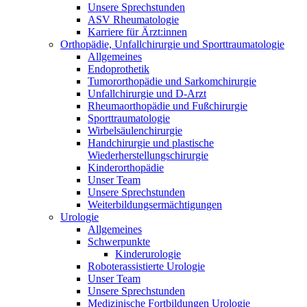
Unsere Sprechstunden
ASV Rheumatologie
Karriere für Ärzt:innen
Orthopädie, Unfallchirurgie und Sporttraumatologie
Allgemeines
Endoprothetik
Tumororthopädie und Sarkomchirurgie
Unfallchirurgie und D-Arzt
Rheumaorthopädie und Fußchirurgie
Sporttraumatologie
Wirbelsäulenchirurgie
Handchirurgie und plastische
Wiederherstellungschirurgie
Kinderorthopädie
Unser Team
Unsere Sprechstunden
Weiterbildungsermächtigungen
Urologie
Allgemeines
Schwerpunkte
Kinderurologie
Roboterassistierte Urologie
Unser Team
Unsere Sprechstunden
Medizinische Fortbildungen Urologie