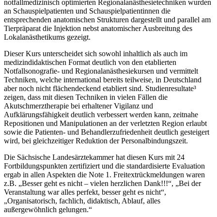
notfallmedizinisch optimierten Regionalanästhesietechniken wurden
an Schauspielpatienten und Schauspielpatientinnen die
entsprechenden anatomischen Strukturen dargestellt und parallel am
Tierpräparat die Injektion nebst anatomischer Ausbreitung des
Lokalanästhetikums gezeigt.
Dieser Kurs unterscheidet sich sowohl inhaltlich als auch im
medizindidaktischen Format deutlich von den etablierten
Notfallsonografie- und Regionalanästhesiekursen und vermittelt
Techniken, welche international bereits teilweise, in Deutschland
aber noch nicht flächendeckend etabliert sind. Studienresultate³
zeigen, dass mit diesen Techniken in vielen Fällen die
Akutschmerztherapie bei erhaltener Vigilanz und
Aufklärungsfähigkeit deutlich verbessert werden kann, zeitnahe
Repositionen und Manipulationen an der verletzten Region erlaubt
sowie die Patienten- und Behandlerzufriedenheit deutlich gesteigert
wird, bei gleichzeitiger Reduktion der Personalbindungszeit.
Die Sächsische Landesärztekammer hat diesen Kurs mit 24
Fortbildungspunkten zertifiziert und die standardisierte Evaluation
ergab in allen Aspekten die Note 1. Freitextrückmeldungen waren
z.B. „Besser geht es nicht – vielen herzlichen Dank!!!“, „Bei der
Veranstaltung war alles perfekt, besser geht es nicht“,
„Organisatorisch, fachlich, didaktisch, Ablauf, alles
außergewöhnlich gelungen.“