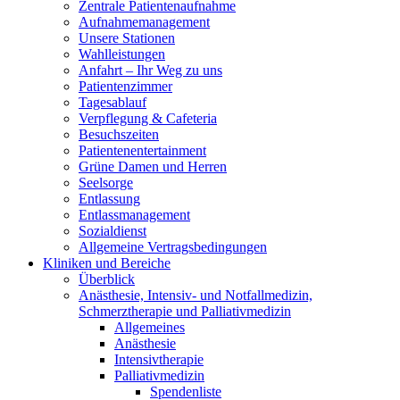
Zentrale Patientenaufnahme
Aufnahmemanagement
Unsere Stationen
Wahlleistungen
Anfahrt – Ihr Weg zu uns
Patientenzimmer
Tagesablauf
Verpflegung & Cafeteria
Besuchszeiten
Patientenentertainment
Grüne Damen und Herren
Seelsorge
Entlassung
Entlassmanagement
Sozialdienst
Allgemeine Vertragsbedingungen
Kliniken und Bereiche
Überblick
Anästhesie, Intensiv- und Notfallmedizin,
Schmerztherapie und Palliativmedizin
Allgemeines
Anästhesie
Intensivtherapie
Palliativmedizin
Spendenliste