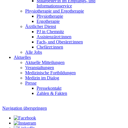
Mitarbeiter:in im Empfangs- und
Informationsservice
Physiotherapie und Ergotherapie
Physiotherapie
Ergotherapie
Ärztlicher Dienst
PJ in Chemnitz
Assistenzärzt:innen
Fach- und Oberärzt:innen
Chefärzt:innen
Alle Jobs
Aktuelles
Aktuelle Mitteilungen
Veranstaltungen
Medizinische Fortbildungen
Medizin im Dialog
Presse
Pressekontakt
Zahlen & Fakten
Navigation überspringen