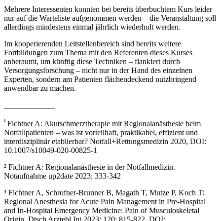
Mehrere Interessenten konnten bei bereits überbuchtem Kurs leider
nur auf die Warteliste aufgenommen werden – die Veranstaltung soll
allerdings mindestens einmal jährlich wiederholt werden.
Im kooperierenden Leitstellenbereich sind bereits weitere
Fortbildungen zum Thema mit den Referenten dieses Kurses
anberaumt, um künftig diese Techniken – flankiert durch
Versorgungsforschung – nicht nur in der Hand des einzelnen
Experten, sondern am Patienten flächendeckend nutzbringend
anwendbar zu machen.
_____________
¹
Fichtner A: Akutschmerztherapie mit Regionalanästhesie beim
Notfallpatienten – was ist vorteilhaft, praktikabel, effizient und
interdisziplinär etablierbar? Notfall+Rettungsmedizin 2020, DOI:
10.1007/s10049-020-00825-1
² Fichtner A: Regionalanästhesie in der Notfallmedizin.
Notaufnahme up2date 2023; 333-342
³ Fichtner A, Schrofner-Brunner B, Magath T, Mutze P, Koch T:
Regional Anesthesia for Acute Pain Management in Pre-Hospital
and In-Hospital Emergency Medicine: Pain of Musculoskeletal
Origin. Dtsch Arztebl Int 2023; 120: 815-822. DOI: