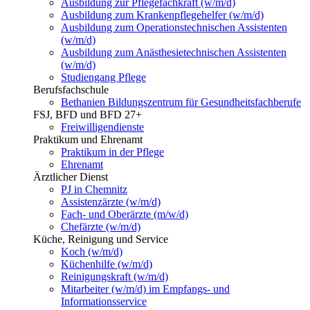
Ausbildung zur Pflegefachkraft (w/m/d)
Ausbildung zum Krankenpflegehelfer (w/m/d)
Ausbildung zum Operationstechnischen Assistenten
(w/m/d)
Ausbildung zum Anästhesietechnischen Assistenten
(w/m/d)
Studiengang Pflege
Berufsfachschule
Bethanien Bildungszentrum für Gesundheitsfachberufe
FSJ, BFD und BFD 27+
Freiwilligendienste
Praktikum und Ehrenamt
Praktikum in der Pflege
Ehrenamt
Ärztlicher Dienst
PJ in Chemnitz
Assistenzärzte (w/m/d)
Fach- und Oberärzte (m/w/d)
Chefärzte (w/m/d)
Küche, Reinigung und Service
Koch (w/m/d)
Küchenhilfe (w/m/d)
Reinigungskraft (w/m/d)
Mitarbeiter (w/m/d) im Empfangs- und
Informationsservice