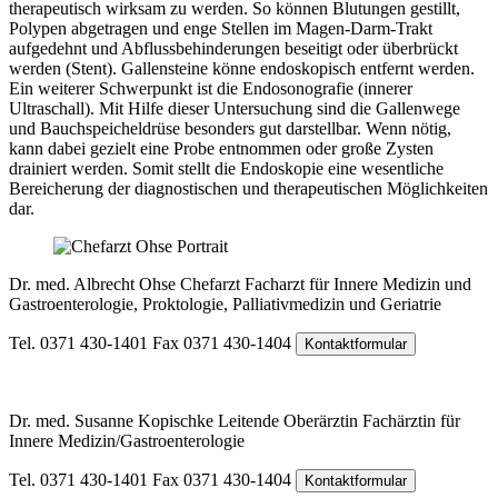
therapeutisch wirksam zu werden. So können Blutungen gestillt,
Polypen abgetragen und enge Stellen im Magen-Darm-Trakt
aufgedehnt und Abflussbehinderungen beseitigt oder überbrückt
werden (Stent). Gallensteine könne endoskopisch entfernt werden.
Ein weiterer Schwerpunkt ist die Endosonografie (innerer
Ultraschall). Mit Hilfe dieser Untersuchung sind die Gallenwege
und Bauchspeicheldrüse besonders gut darstellbar. Wenn nötig,
kann dabei gezielt eine Probe entnommen oder große Zysten
drainiert werden. Somit stellt die Endoskopie eine wesentliche
Bereicherung der diagnostischen und therapeutischen Möglichkeiten
dar.
Dr. med. Albrecht Ohse
Chefarzt
Facharzt für Innere Medizin und
Gastroenterologie, Proktologie, Palliativmedizin und Geriatrie
Tel. 0371 430-1401
Fax 0371 430-1404
Kontaktformular
Dr. med. Susanne Kopischke
Leitende Oberärztin
Fachärztin für
Innere Medizin/​Gastroenterologie
Tel. 0371 430-1401
Fax 0371 430-1404
Kontaktformular