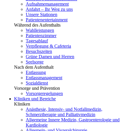
Aufnahmemanagement
Anfahrt – Ihr Weg zu uns
Unsere Stationen
Patientenentertainment
Während des Aufenthalts
Wahlleistungen
Patientenzimmer
Tagesablauf
Verpflegung & Cafeteria
Besuchszeiten
Grüne Damen und Herren
Seelsorge
Nach dem Aufenthalt
Entlassung
Entlassmanagement
Sozialdienst
Vorsorge und Prävention
Vorsorgeregelungen
Kliniken und Bereiche
Kliniken
Anästhesie, Intensiv- und Notfallmedizin,
Schmerztherapie und Palliativmedizin
Allgemeine Innere Medizin, Gastroenterologie und
Kardiologie
Allgemein- und Viszeralchirurgie