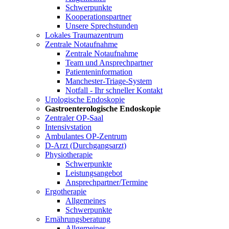
Schwerpunkte
Kooperationspartner
Unsere Sprechstunden
Lokales Traumazentrum
Zentrale Notaufnahme
Zentrale Notaufnahme
Team und Ansprechpartner
Patienteninformation
Manchester-Triage-System
Notfall - Ihr schneller Kontakt
Urologische Endoskopie
Gastroenterologische Endoskopie
Zentraler OP-Saal
Intensivstation
Ambulantes OP-Zentrum
D-Arzt (Durchgangsarzt)
Physiotherapie
Schwerpunkte
Leistungsangebot
Ansprechpartner/Termine
Ergotherapie
Allgemeines
Schwerpunkte
Ernährungsberatung
Allgemeines