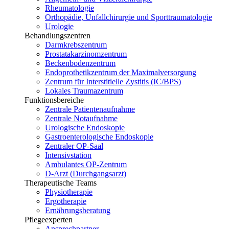
Rheumatologie
Orthopädie, Unfallchirurgie und Sporttraumatologie
Urologie
Behandlungszentren
Darmkrebszentrum
Prostatakarzinomzentrum
Beckenbodenzentrum
Endoprothetikzentrum der Maximalversorgung
Zentrum für Interstitielle Zystitis (IC/BPS)
Lokales Traumazentrum
Funktionsbereiche
Zentrale Patientenaufnahme
Zentrale Notaufnahme
Urologische Endoskopie
Gastroenterologische Endoskopie
Zentraler OP-Saal
Intensivstation
Ambulantes OP-Zentrum
D-Arzt (Durchgangsarzt)
Therapeutische Teams
Physiotherapie
Ergotherapie
Ernährungsberatung
Pflegeexperten
Ansprechpartner