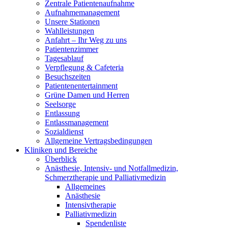
Zentrale Patientenaufnahme
Aufnahmemanagement
Unsere Stationen
Wahlleistungen
Anfahrt – Ihr Weg zu uns
Patientenzimmer
Tagesablauf
Verpflegung & Cafeteria
Besuchszeiten
Patientenentertainment
Grüne Damen und Herren
Seelsorge
Entlassung
Entlassmanagement
Sozialdienst
Allgemeine Vertragsbedingungen
Kliniken und Bereiche
Überblick
Anästhesie, Intensiv- und Notfallmedizin,
Schmerztherapie und Palliativmedizin
Allgemeines
Anästhesie
Intensivtherapie
Palliativmedizin
Spendenliste