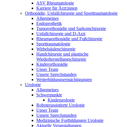
ASV Rheumatologie
Karriere für Ärzt:innen
Orthopädie, Unfallchirurgie und Sporttraumatologie
Allgemeines
Endoprothetik
Tumororthopädie und Sarkomchirurgie
Unfallchirurgie und D-Arzt
Rheumaorthopädie und Fußchirurgie
Sporttraumatologie
Wirbelsäulenchirurgie
Handchirurgie und plastische
Wiederherstellungschirurgie
Kinderorthopädie
Unser Team
Unsere Sprechstunden
Weiterbildungsermächtigungen
Urologie
Allgemeines
Schwerpunkte
Kinderurologie
Roboterassistierte Urologie
Unser Team
Unsere Sprechstunden
Medizinische Fortbildungen Urologie
Aktuelle Veranstaltungen