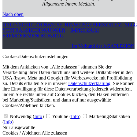
Allgemeine Innere Medizin.
Nach oben
DATENSCHUTZHINWEISE
HINWEISGEBERSYSTEM
ALLG
VERTRAGSBEDINGUNGEN
IMPRESSUM
FREMDFIRMENORDNUNG
Im Verbund der AGAPLESION
Cookie-/Datenschutzeinstellungen
Mit dem Anklicken von „Alle zulassen“ stimmen Sie der
Verarbeitung ihrer Daten durch uns und weitere Drittanbieter in den
USA (bspw. Meta und Google) für Werbezwecke mit Profilbildung
zu. Details erhalten Sie in unserer
Datenschutzerklärung
. Sie können
ihre Einwilligung für diese Datenverarbeitung jederzeit widerrufen,
indem Sie rechts unten auf Cookies klicken, den Haken entfernen
bei Marketing/Statistiken, und dann auf nur ausgewählte
Cookies/Ablehnen klicken.
Notwendig
(
Info
)
Youtube
(
Info
)
Marketing/Statistiken
(
Info
)
Nur ausgewählte
Cookies / Ablehnen
Alle zulassen