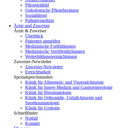
Pflegeleitbild
Onkologische Pflegeberatung
Sozialdienst
Palliativmedizin
Ärzte und Zuweiser
Ärzte & Zuweiser
Überblick
Patienten anmelden
Medizinische Fortbildungen
Medizinische Veröffentlichungen
Weiterbildungsermächtigung
Zuweiser-Newsletter
Zuweiser-Newsletter
Erreichbarkeit
Spezialsprechstunden
Klinik für Allgemein- und Viszeralchirurgie
Klinik für Innere Medizin und Gastroenterologie
Klinik für Rheumatologie
Klinik für Orthopädie, Unfallchirurgie und
Sporttraumatologie
Klinik für Urologie
Schnellfinder
Notfall
Kontakt