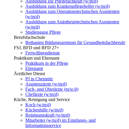
Ausbildung zur Pflegefachkraft (w/m/d)
Ausbildung zum Krankenpflegehelfer (w/m/d)
Ausbildung zum Operationstechnischen Assistenten
(w/m/d)
Ausbildung zum Anästhesietechnischen Assistenten
(w/m/d)
Studiengang Pflege
Berufsfachschule
Bethanien Bildungszentrum für Gesundheitsfachberufe
FSJ, BFD und BFD 27+
Freiwilligendienste
Praktikum und Ehrenamt
Praktikum in der Pflege
Ehrenamt
Ärztlicher Dienst
PJ in Chemnitz
Assistenzärzte (w/m/d)
Fach- und Oberärzte (m/w/d)
Chefärzte (w/m/d)
Küche, Reinigung und Service
Koch (w/m/d)
Küchenhilfe (w/m/d)
Reinigungskraft (w/m/d)
Mitarbeiter (w/m/d) im Empfangs- und
Informationsservice