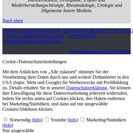
Wiederherstellungschirurgie, Rheumatologie, Urologie und
Allgemeine Innere Medizin.
Nach oben
DATENSCHUTZHINWEISE
HINWEISGEBERSYSTEM
ALLG
VERTRAGSBEDINGUNGEN
IMPRESSUM
FREMDFIRMENORDNUNG
Im Verbund der AGAPLESION
Cookie-/Datenschutzeinstellungen
Mit dem Anklicken von „Alle zulassen“ stimmen Sie der
Verarbeitung ihrer Daten durch uns und weitere Drittanbieter in den
USA (bspw. Meta und Google) für Werbezwecke mit Profilbildung
zu. Details erhalten Sie in unserer
Datenschutzerklärung
. Sie können
ihre Einwilligung für diese Datenverarbeitung jederzeit widerrufen,
indem Sie rechts unten auf Cookies klicken, den Haken entfernen
bei Marketing/Statistiken, und dann auf nur ausgewählte
Cookies/Ablehnen klicken.
Notwendig
(
Info
)
Youtube
(
Info
)
Marketing/Statistiken
(
Info
)
Nur ausgewählte