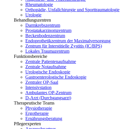
Rheumatologie
Orthopädie, Unfallchirurgie und Sporttraumatologie
Urologie
Behandlungszentren
Darmkrebszentrum
Prostatakarzinomzentrum
Beckenbodenzentrum
Endoprothetikzentrum der Maximalversorgung
Zentrum für Interstitielle Zystitis (IC/BPS)
Lokales Traumazentrum
Funktionsbereiche
Zentrale Patientenaufnahme
Zentrale Notaufnahme
Urologische Endoskopie
Gastroenterologische Endoskopie
Zentraler OP-Saal
Intensivstation
Ambulantes OP-Zentrum
D-Arzt (Durchgangsarzt)
Therapeutische Teams
Physiotherapie
Ergotherapie
Ernährungsberatung
Pflegeexperten
Ansprechpartner