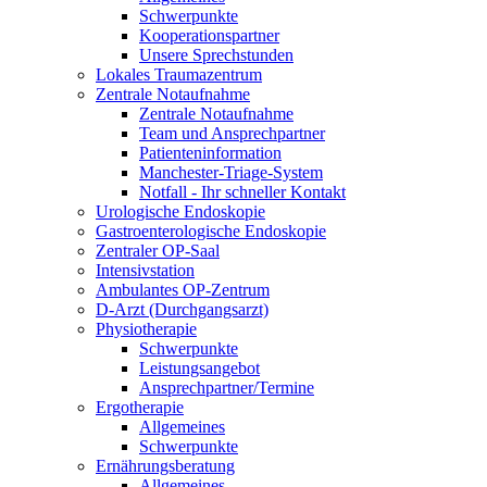
Schwerpunkte
Kooperationspartner
Unsere Sprechstunden
Lokales Traumazentrum
Zentrale Notaufnahme
Zentrale Notaufnahme
Team und Ansprechpartner
Patienteninformation
Manchester-Triage-System
Notfall - Ihr schneller Kontakt
Urologische Endoskopie
Gastroenterologische Endoskopie
Zentraler OP-Saal
Intensivstation
Ambulantes OP-Zentrum
D-Arzt (Durchgangsarzt)
Physiotherapie
Schwerpunkte
Leistungsangebot
Ansprechpartner/Termine
Ergotherapie
Allgemeines
Schwerpunkte
Ernährungsberatung
Allgemeines