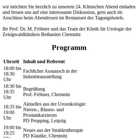
wir möchten Sie herzlich zu unserem 24. Klinischen Abend einladen
und freuen uns auf eine interessante Diskussion, gern auch im
Anschluss beim Abendessen im Restaurant des Tagungshotels.
Ihr Prof. Dr. M. Fröhner und das Team der Klinik für Urologie der
Zeisigwaldkliniken Bethanien Chemnitz
Programm
Uhrzeit
Inhalt und Referent
18:00 bis
Fachlicher Austausch in der
18:30
Industrieausstellung
Uhr
18:30 bis
Begrüßung
18:35
Prof. Fröhner, Chemnitz
Uhr
Aktuelles aus der Uroonkologie:
18:35 bis
Nieren-, Blasen- und
19:00
Prostatakarzinom
Uhr
PD Propping, Leipzig
19:00 bis
Neues aus der Strahlentherapie
19:25
PD Klautke, Chemnitz