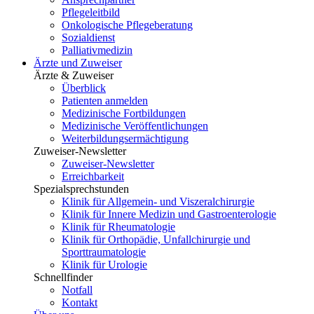
Pflegeleitbild
Onkologische Pflegeberatung
Sozialdienst
Palliativmedizin
Ärzte und Zuweiser
Ärzte & Zuweiser
Überblick
Patienten anmelden
Medizinische Fortbildungen
Medizinische Veröffentlichungen
Weiterbildungsermächtigung
Zuweiser-Newsletter
Zuweiser-Newsletter
Erreichbarkeit
Spezialsprechstunden
Klinik für Allgemein- und Viszeralchirurgie
Klinik für Innere Medizin und Gastroenterologie
Klinik für Rheumatologie
Klinik für Orthopädie, Unfallchirurgie und
Sporttraumatologie
Klinik für Urologie
Schnellfinder
Notfall
Kontakt