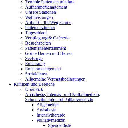
Zentrale Patientenaufnahme
Aufnahmemanagement
Unsere Stationen
Wahlleistungen
Anfahrt – Ihr Weg zu uns
Patientenzimmer
Tagesablauf
Verpflegung & Cafeteria
Besuchszeiten
Patientenentertainment
Grüne Damen und Herren
Seelsorge
Entlassung
Entlassmanagement
Sozialdienst
Allgemeine Vertragsbedingungen
Kliniken und Bereiche
Überblick
Anästhesie, Intensiv- und Notfallmedizin,
Schmerztherapie und Palliativmedizin
Allgemeines
Anästhesie
Intensivtherapie
Palliativmedizin
Spendenliste