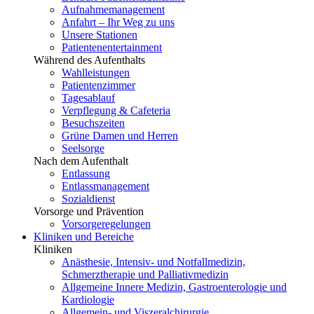
Aufnahmemanagement
Anfahrt – Ihr Weg zu uns
Unsere Stationen
Patientenentertainment
Während des Aufenthalts
Wahlleistungen
Patientenzimmer
Tagesablauf
Verpflegung & Cafeteria
Besuchszeiten
Grüne Damen und Herren
Seelsorge
Nach dem Aufenthalt
Entlassung
Entlassmanagement
Sozialdienst
Vorsorge und Prävention
Vorsorgeregelungen
Kliniken und Bereiche
Kliniken
Anästhesie, Intensiv- und Notfallmedizin,
Schmerztherapie und Palliativmedizin
Allgemeine Innere Medizin, Gastroenterologie und
Kardiologie
Allgemein- und Viszeralchirurgie