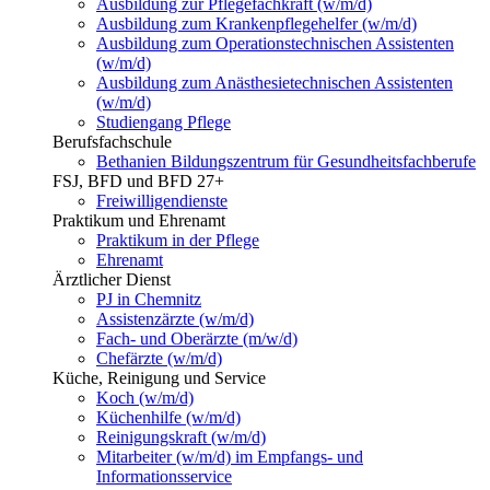
Ausbildung zur Pflegefachkraft (w/m/d)
Ausbildung zum Krankenpflegehelfer (w/m/d)
Ausbildung zum Operationstechnischen Assistenten
(w/m/d)
Ausbildung zum Anästhesietechnischen Assistenten
(w/m/d)
Studiengang Pflege
Berufsfachschule
Bethanien Bildungszentrum für Gesundheitsfachberufe
FSJ, BFD und BFD 27+
Freiwilligendienste
Praktikum und Ehrenamt
Praktikum in der Pflege
Ehrenamt
Ärztlicher Dienst
PJ in Chemnitz
Assistenzärzte (w/m/d)
Fach- und Oberärzte (m/w/d)
Chefärzte (w/m/d)
Küche, Reinigung und Service
Koch (w/m/d)
Küchenhilfe (w/m/d)
Reinigungskraft (w/m/d)
Mitarbeiter (w/m/d) im Empfangs- und
Informationsservice