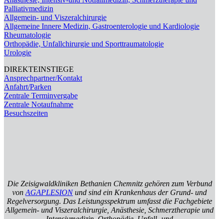
Palliativmedizin
Allgemein- und Viszeralchirurgie
Allgemeine Innere Medizin, Gastroenterologie und Kardiologie
Rheumatologie
Orthopädie, Unfallchirurgie und Sporttraumatologie
Urologie
DIREKTEINSTIEGE
Ansprechpartner/Kontakt
Anfahrt/Parken
Zentrale Terminvergabe
Zentrale Notaufnahme
Besuchszeiten
Die Zeisigwaldkliniken Bethanien Chemnitz gehören zum Verbund
von
AGAPLESION
und sind ein Krankenhaus der Grund- und
Regelversorgung. Das Leistungsspektrum umfasst die Fachgebiete
Allgemein- und Viszeralchirurgie, Anästhesie, Schmerztherapie und
Intensivmedizin, Orthopädie, Unfall- und