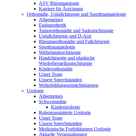
ASV Rheumatologie
Karriere für Ärzt:innen
Orthopädie, Unfallchirurgie und Sporttraumatologie
Allgemeines
Endoprothetik
Tumororthopädie und Sarkomchirurgie
Unfallchirurgie und D-Arzt
Rheumaorthopädie und Fußchirurgie
Sporttraumatologie
Wirbelsäulenchirurgie
Handchirurgie und plastische
Wiederherstellungschirurgie
Kinderorthopädie
Unser Team
Unsere Sprechstunden
Weiterbildungsermächtigungen
Urologie
Allgemeines
Schwerpunkte
Kinderurologie
Roboterassistierte Urologie
Unser Team
Unsere Sprechstunden
Medizinische Fortbildungen Urologie
Aktuelle Veranstaltungen