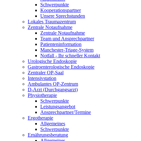
Schwerpunkte
Kooperationspartner
Unsere Sprechstunden
Lokales Traumazentrum
Zentrale Notaufnahme
Zentrale Notaufnahme
Team und Ansprechpartner
Patienteninformation
Manchester-Triage-System
Notfall - Ihr schneller Kontakt
Urologische Endoskopie
Gastroenterologische Endoskopie
Zentraler OP-Saal
Intensivstation
Ambulantes OP-Zentrum
D-Arzt (Durchgangsarzt)
Physiotherapie
Schwerpunkte
Leistungsangebot
Ansprechpartner/Termine
Ergotherapie
Allgemeines
Schwerpunkte
Ernährungsberatung
Allgemeines