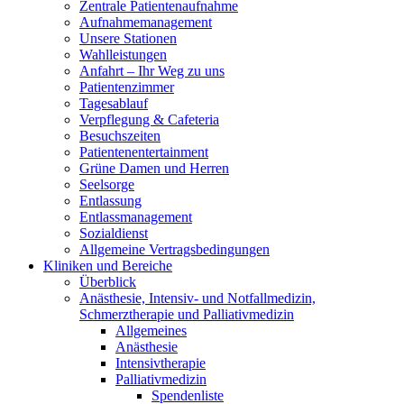
Zentrale Patientenaufnahme
Aufnahmemanagement
Unsere Stationen
Wahlleistungen
Anfahrt – Ihr Weg zu uns
Patientenzimmer
Tagesablauf
Verpflegung & Cafeteria
Besuchszeiten
Patientenentertainment
Grüne Damen und Herren
Seelsorge
Entlassung
Entlassmanagement
Sozialdienst
Allgemeine Vertragsbedingungen
Kliniken und Bereiche
Überblick
Anästhesie, Intensiv- und Notfallmedizin,
Schmerztherapie und Palliativmedizin
Allgemeines
Anästhesie
Intensivtherapie
Palliativmedizin
Spendenliste