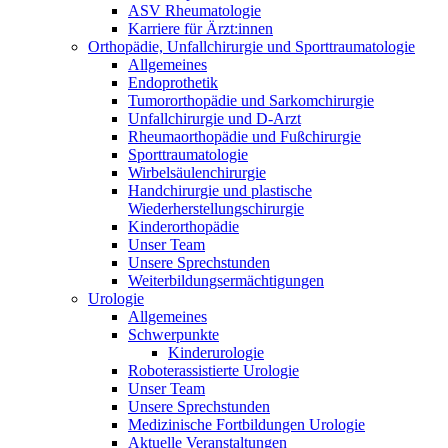
ASV Rheumatologie
Karriere für Ärzt:innen
Orthopädie, Unfallchirurgie und Sporttraumatologie
Allgemeines
Endoprothetik
Tumororthopädie und Sarkomchirurgie
Unfallchirurgie und D-Arzt
Rheumaorthopädie und Fußchirurgie
Sporttraumatologie
Wirbelsäulenchirurgie
Handchirurgie und plastische
Wiederherstellungschirurgie
Kinderorthopädie
Unser Team
Unsere Sprechstunden
Weiterbildungsermächtigungen
Urologie
Allgemeines
Schwerpunkte
Kinderurologie
Roboterassistierte Urologie
Unser Team
Unsere Sprechstunden
Medizinische Fortbildungen Urologie
Aktuelle Veranstaltungen