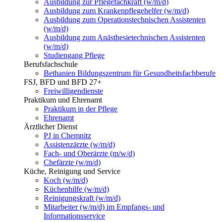
Ausbildung zur Pflegefachkraft (w/m/d)
Ausbildung zum Krankenpflegehelfer (w/m/d)
Ausbildung zum Operationstechnischen Assistenten
(w/m/d)
Ausbildung zum Anästhesietechnischen Assistenten
(w/m/d)
Studiengang Pflege
Berufsfachschule
Bethanien Bildungszentrum für Gesundheitsfachberufe
FSJ, BFD und BFD 27+
Freiwilligendienste
Praktikum und Ehrenamt
Praktikum in der Pflege
Ehrenamt
Ärztlicher Dienst
PJ in Chemnitz
Assistenzärzte (w/m/d)
Fach- und Oberärzte (m/w/d)
Chefärzte (w/m/d)
Küche, Reinigung und Service
Koch (w/m/d)
Küchenhilfe (w/m/d)
Reinigungskraft (w/m/d)
Mitarbeiter (w/m/d) im Empfangs- und
Informationsservice