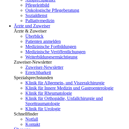
Pflegeleitbild
Onkologische Pflegeberatung
Sozialdienst
Palliativmedizin
Ärzte und Zuweiser
Ärzte & Zuweiser
Überblick
Patienten anmelden
Medizinische Fortbildungen
Medizinische Veröffentlichungen
Weiterbildungsermächtigung
Zuweiser-Newsletter
Zuweiser-Newsletter
Erreichbarkeit
Spezialsprechstunden
Klinik für Allgemein- und Viszeralchirurgie
Klinik für Innere Medizin und Gastroenterologie
Klinik für Rheumatologie
Klinik für Orthopädie, Unfallchirurgie und
Sporttraumatologie
Klinik für Urologie
Schnellfinder
Notfall
Kontakt