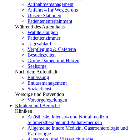
Aufnahmemanagement
Anfahrt – Ihr Weg zu uns
Unsere Stationen
Patientenentertainment
Während des Aufenthalts
Wahlleistungen
Patientenzimmer
Tagesablauf
Verpflegung & Cafeteria
Besuchszeiten
Grüne Damen und Herren
Seelsorge
Nach dem Aufenthalt
Entlassung
Entlassmanagement
Sozialdienst
Vorsorge und Prävention
Vorsorgeregelungen
Kliniken und Bereiche
Kliniken
Anästhesie, Intensiv- und Notfallmedizin,
Schmerztherapie und Palliativmedizin
Allgemeine Innere Medizin, Gastroenterologie und
Kardiologie
Allgemein- und Viszeralchirurgie