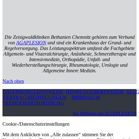
Die Zeisigwaldkliniken Bethanien Chemnitz gehören zum Verbund
von
AGAPLESION
und sind ein Krankenhaus der Grund- und
Regelversorgung. Das Leistungsspektrum umfasst die Fachgebiete
Allgemein- und Viszeralchirurgie, Anästhesie, Schmerztherapie und
Intensivmedizin, Orthopädie, Unfall- und
Wiederherstellungschirurgie, Rheumatologie, Urologie und
Allgemeine Innere Medizin.
Nach oben
DATENSCHUTZHINWEISE
HINWEISGEBERSYSTEM
ALLG
VERTRAGSBEDINGUNGEN
IMPRESSUM
FREMDFIRMENORDNUNG
Im Verbund der AGAPLESION
Cookie-/Datenschutzeinstellungen
Mit dem Anklicken von „Alle zulassen“ stimmen Sie der