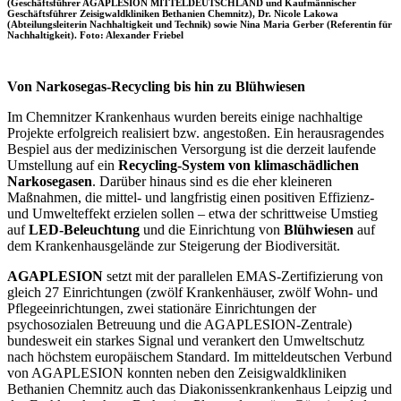
(Geschäftsführer AGAPLESION MITTELDEUTSCHLAND und Kaufmännischer
Geschäftsführer Zeisigwaldkliniken Bethanien Chemnitz), Dr. Nicole Lakowa
(Abteilungsleiterin Nachhaltigkeit und Technik) sowie Nina Maria Gerber (Referentin für
Nachhaltigkeit). Foto: Alexander Friebel
Von Narkosegas-Recycling bis hin zu Blühwiesen
Im Chemnitzer Krankenhaus wurden bereits einige nachhaltige
Projekte erfolgreich realisiert bzw. angestoßen. Ein herausragendes
Bespiel aus der medizinischen Versorgung ist die derzeit laufende
Umstellung auf ein
Recycling-System von klimaschädlichen
Narkosegasen
. Darüber hinaus sind es die eher kleineren
Maßnahmen, die mittel- und langfristig einen positiven Effizienz-
und Umwelteffekt erzielen sollen – etwa der schrittweise Umstieg
auf
LED-Beleuchtung
und die Einrichtung von
Blühwiesen
auf
dem Krankenhausgelände zur Steigerung der Biodiversität.
AGAPLESION
setzt mit der parallelen EMAS-Zertifizierung von
gleich 27 Einrichtungen (zwölf Krankenhäuser, zwölf Wohn‑ und
Pflegeeinrichtungen, zwei stationäre Einrichtungen der
psychosozialen Betreuung und die AGAPLESION-Zentrale)
bundesweit ein starkes Signal und verankert den Umweltschutz
nach höchstem europäischem Standard. Im mitteldeutschen Verbund
von AGAPLESION konnten neben den Zeisigwaldkliniken
Bethanien Chemnitz auch das Diakonissenkrankenhaus Leipzig und