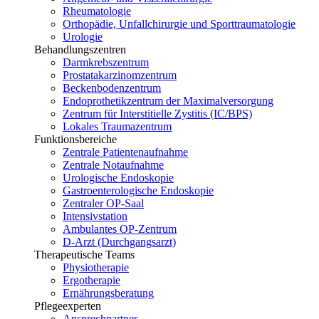
Rheumatologie
Orthopädie, Unfallchirurgie und Sporttraumatologie
Urologie
Behandlungszentren
Darmkrebszentrum
Prostatakarzinomzentrum
Beckenbodenzentrum
Endoprothetikzentrum der Maximalversorgung
Zentrum für Interstitielle Zystitis (IC/BPS)
Lokales Traumazentrum
Funktionsbereiche
Zentrale Patientenaufnahme
Zentrale Notaufnahme
Urologische Endoskopie
Gastroenterologische Endoskopie
Zentraler OP-Saal
Intensivstation
Ambulantes OP-Zentrum
D-Arzt (Durchgangsarzt)
Therapeutische Teams
Physiotherapie
Ergotherapie
Ernährungsberatung
Pflegeexperten
Ansprechpartner