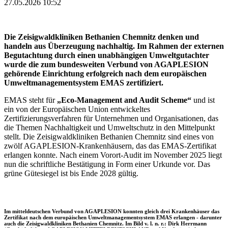
27.05.2026 10:52
Die Zeisigwaldkliniken Bethanien Chemnitz denken und
handeln aus Überzeugung nachhaltig. Im Rahmen der externen
Begutachtung durch einen unabhängigen Umweltgutachter
wurde die zum bundesweiten Verbund von AGAPLESION
gehörende Einrichtung erfolgreich nach dem europäischen
Umweltmanagementsystem EMAS zertifiziert.
EMAS steht für
„Eco-Management and Audit Scheme“
und ist
ein von der Europäischen Union entwickeltes
Zertifizierungsverfahren für Unternehmen und Organisationen, das
die Themen Nachhaltigkeit und Umweltschutz in den Mittelpunkt
stellt. Die Zeisigwaldkliniken Bethanien Chemnitz sind eines von
zwölf AGAPLESION-Krankenhäusern, das das EMAS-Zertifikat
erlangen konnte. Nach einem Vorort-Audit im November 2025 liegt
nun die schriftliche Bestätigung in Form einer Urkunde vor. Das
grüne Gütesiegel ist bis Ende 2028 gültig.
Im mitteldeutschen Verbund von AGAPLESION konnten gleich drei Krankenhäuser das
Zertifikat nach dem europäischen Umweltmanagementsystem EMAS erlangen - darunter
auch die Zeisigwaldkliniken Bethanien Chemnitz. Im Bild v. l. n. r.: Dirk Herrmann