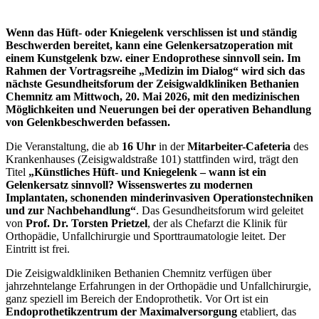
Wenn das Hüft- oder Kniegelenk verschlissen ist und ständig
Beschwerden bereitet, kann eine Gelenkersatzoperation mit
einem Kunstgelenk bzw. einer Endoprothese sinnvoll sein. Im
Rahmen der Vortragsreihe „Medizin im Dialog“ wird sich das
nächste Gesundheitsforum der Zeisigwaldkliniken Bethanien
Chemnitz am Mittwoch, 20. Mai 2026, mit den medizinischen
Möglichkeiten und Neuerungen bei der operativen Behandlung
von Gelenkbeschwerden befassen.
Die Veranstaltung, die ab
16 Uhr
in der
Mitarbeiter-Cafeteria
des
Krankenhauses (Zeisigwaldstraße 101) stattfinden wird, trägt den
Titel
„Künstliches Hüft- und Kniegelenk – wann ist ein
Gelenkersatz sinnvoll? Wissenswertes zu modernen
Implantaten, schonenden minderinvasiven Operationstechniken
und zur Nachbehandlung“
. Das Gesundheitsforum wird geleitet
von
Prof. Dr. Torsten Prietzel
, der als Chefarzt die Klinik für
Orthopädie, Unfallchirurgie und Sporttraumatologie leitet. Der
Eintritt ist frei.
Die Zeisigwaldkliniken Bethanien Chemnitz verfügen über
jahrzehntelange Erfahrungen in der Orthopädie und Unfallchirurgie,
ganz speziell im Bereich der Endoprothetik. Vor Ort ist ein
Endoprothetikzentrum der Maximalversorgung
etabliert, das