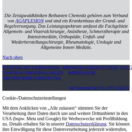
Die Zeisigwaldkliniken Bethanien Chemnitz gehören zum Verbund
von
AGAPLESION
und sind ein Krankenhaus der Grund- und
Regelversorgung. Das Leistungsspektrum umfasst die Fachgebiete
Allgemein- und Viszeralchirurgie, Anästhesie, Schmerztherapie und
Intensivmedizin, Orthopädie, Unfall- und
Wiederherstellungschirurgie, Rheumatologie, Urologie und
Allgemeine Innere Medizin.
Nach oben
DATENSCHUTZHINWEISE
HINWEISGEBERSYSTEM
ALLG
VERTRAGSBEDINGUNGEN
IMPRESSUM
FREMDFIRMENORDNUNG
Im Verbund der AGAPLESION
Cookie-/Datenschutzeinstellungen
Mit dem Anklicken von „Alle zulassen“ stimmen Sie der
Verarbeitung ihrer Daten durch uns und weitere Drittanbieter in den
USA (bspw. Meta und Google) für Werbezwecke mit Profilbildung
zu. Details erhalten Sie in unserer
Datenschutzerklärung
. Sie können
ihre Einwilligung für diese Datenverarbeitung jederzeit widerrufen,