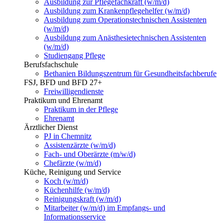
Ausbildung zur Pflegefachkraft (w/m/d)
Ausbildung zum Krankenpflegehelfer (w/m/d)
Ausbildung zum Operationstechnischen Assistenten
(w/m/d)
Ausbildung zum Anästhesietechnischen Assistenten
(w/m/d)
Studiengang Pflege
Berufsfachschule
Bethanien Bildungszentrum für Gesundheitsfachberufe
FSJ, BFD und BFD 27+
Freiwilligendienste
Praktikum und Ehrenamt
Praktikum in der Pflege
Ehrenamt
Ärztlicher Dienst
PJ in Chemnitz
Assistenzärzte (w/m/d)
Fach- und Oberärzte (m/w/d)
Chefärzte (w/m/d)
Küche, Reinigung und Service
Koch (w/m/d)
Küchenhilfe (w/m/d)
Reinigungskraft (w/m/d)
Mitarbeiter (w/m/d) im Empfangs- und
Informationsservice