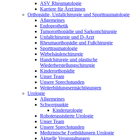
ASV Rheumatologie
Karriere für Ärzt:innen
Orthopädie, Unfallchirurgie und Sporttraumatologie
Allgemeines
Endoprothetik
Tumororthopädie und Sarkomchirurgie
Unfallchirurgie und D-Arzt
Rheumaorthopädie und Fußchirurgie
Sporttraumatologie
Wirbelsäulenchirurgie
Handchirurgie und plastische
Wiederherstellungschirurgie
Kinderorthopädie
Unser Team
Unsere Sprechstunden
Weiterbildungsermächtigungen
Urologie
Allgemeines
Schwerpunkte
Kinderurologie
Roboterassistierte Urologie
Unser Team
Unsere Sprechstunden
Medizinische Fortbildungen Urologie
Aktuelle Veranstaltungen