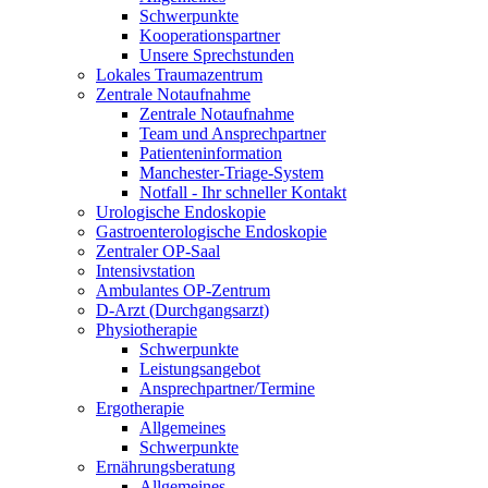
Schwerpunkte
Kooperationspartner
Unsere Sprechstunden
Lokales Traumazentrum
Zentrale Notaufnahme
Zentrale Notaufnahme
Team und Ansprechpartner
Patienteninformation
Manchester-Triage-System
Notfall - Ihr schneller Kontakt
Urologische Endoskopie
Gastroenterologische Endoskopie
Zentraler OP-Saal
Intensivstation
Ambulantes OP-Zentrum
D-Arzt (Durchgangsarzt)
Physiotherapie
Schwerpunkte
Leistungsangebot
Ansprechpartner/Termine
Ergotherapie
Allgemeines
Schwerpunkte
Ernährungsberatung
Allgemeines