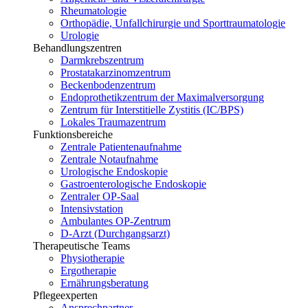
Rheumatologie
Orthopädie, Unfallchirurgie und Sporttraumatologie
Urologie
Behandlungszentren
Darmkrebszentrum
Prostatakarzinomzentrum
Beckenbodenzentrum
Endoprothetikzentrum der Maximalversorgung
Zentrum für Interstitielle Zystitis (IC/BPS)
Lokales Traumazentrum
Funktionsbereiche
Zentrale Patientenaufnahme
Zentrale Notaufnahme
Urologische Endoskopie
Gastroenterologische Endoskopie
Zentraler OP-Saal
Intensivstation
Ambulantes OP-Zentrum
D-Arzt (Durchgangsarzt)
Therapeutische Teams
Physiotherapie
Ergotherapie
Ernährungsberatung
Pflegeexperten
Ansprechpartner