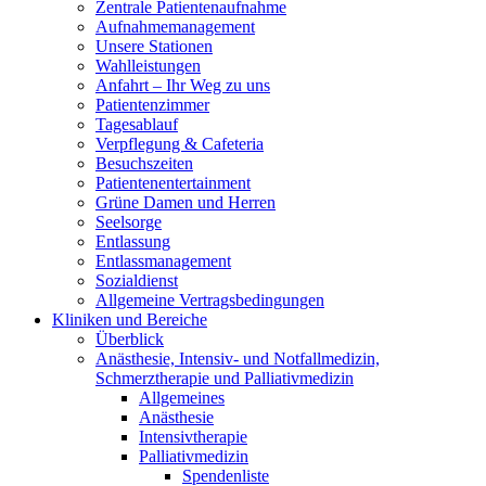
Zentrale Patientenaufnahme
Aufnahmemanagement
Unsere Stationen
Wahlleistungen
Anfahrt – Ihr Weg zu uns
Patientenzimmer
Tagesablauf
Verpflegung & Cafeteria
Besuchszeiten
Patientenentertainment
Grüne Damen und Herren
Seelsorge
Entlassung
Entlassmanagement
Sozialdienst
Allgemeine Vertragsbedingungen
Kliniken und Bereiche
Überblick
Anästhesie, Intensiv- und Notfallmedizin,
Schmerztherapie und Palliativmedizin
Allgemeines
Anästhesie
Intensivtherapie
Palliativmedizin
Spendenliste