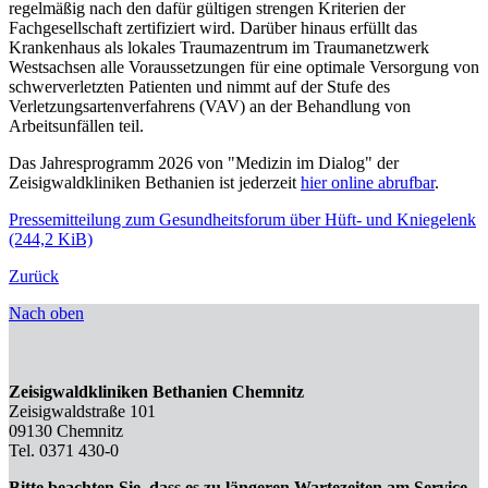
regelmäßig nach den dafür gültigen strengen Kriterien der
Fachgesellschaft zertifiziert wird. Darüber hinaus erfüllt das
Krankenhaus als lokales Traumazentrum im Traumanetzwerk
Westsachsen alle Voraussetzungen für eine optimale Versorgung von
schwerverletzten Patienten und nimmt auf der Stufe des
Verletzungsartenverfahrens (VAV) an der Behandlung von
Arbeitsunfällen teil.
Das Jahresprogramm 2026 von "Medizin im Dialog" der
Zeisigwaldkliniken Bethanien ist jederzeit
hier online abrufbar
.
Pressemitteilung zum Gesundheitsforum über Hüft- und Kniegelenk
(244,2 KiB)
Zurück
Nach oben
Zeisigwaldkliniken Bethanien Chemnitz
Zeisigwaldstraße 101
09130 Chemnitz
Tel. 0371 430-0
Bitte beachten Sie, dass es zu längeren Wartezeiten am Service-