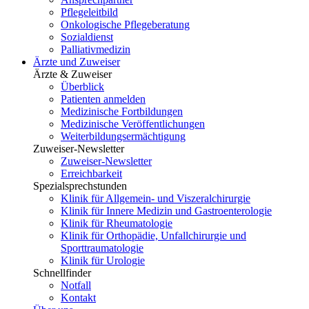
Pflegeleitbild
Onkologische Pflegeberatung
Sozialdienst
Palliativmedizin
Ärzte und Zuweiser
Ärzte & Zuweiser
Überblick
Patienten anmelden
Medizinische Fortbildungen
Medizinische Veröffentlichungen
Weiterbildungsermächtigung
Zuweiser-Newsletter
Zuweiser-Newsletter
Erreichbarkeit
Spezialsprechstunden
Klinik für Allgemein- und Viszeralchirurgie
Klinik für Innere Medizin und Gastroenterologie
Klinik für Rheumatologie
Klinik für Orthopädie, Unfallchirurgie und
Sporttraumatologie
Klinik für Urologie
Schnellfinder
Notfall
Kontakt