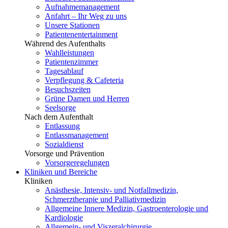
Aufnahmemanagement
Anfahrt – Ihr Weg zu uns
Unsere Stationen
Patientenentertainment
Während des Aufenthalts
Wahlleistungen
Patientenzimmer
Tagesablauf
Verpflegung & Cafeteria
Besuchszeiten
Grüne Damen und Herren
Seelsorge
Nach dem Aufenthalt
Entlassung
Entlassmanagement
Sozialdienst
Vorsorge und Prävention
Vorsorgeregelungen
Kliniken und Bereiche
Kliniken
Anästhesie, Intensiv- und Notfallmedizin,
Schmerztherapie und Palliativmedizin
Allgemeine Innere Medizin, Gastroenterologie und
Kardiologie
Allgemein- und Viszeralchirurgie